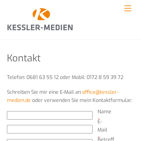
Skip
Men
to
content
Kontakt
Telefon: 0681 63 55 12 oder Mobil: 0172 8 59 39 72
Schreiben Sie mir eine E-Mail an
office@kessler-
medien.de
oder verwenden Sie mein Kontaktformular.
Name
*
E-
Mail
*
Betreff